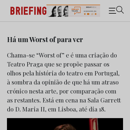
Briefing: Todas as notícias sobre os negócios do
Marketing e da Publicidade
Skip
to
Há um Worst of para ver
content
Chama-se “Worst of” e é uma criação do
Teatro Praga que se propõe passar os
olhos pela história do teatro em Portugal,
à sombra da opinião de que há um atraso
crónico nesta arte, por comparação com
as restantes. Está em cena na Sala Garrett
do D. Maria II, em Lisboa, até dia 18.