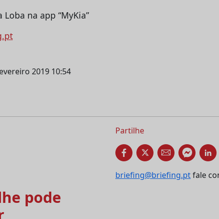
g.pt
fevereiro 2019 10:54
Partilhe
briefing@briefing.pt
fale co
he pode
r