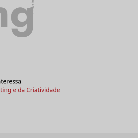
ng
2050.briefing
nteressa
ing e da Criatividade