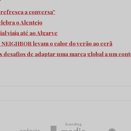
refresca a conversa”
elebra o Alentejo
l viaja até ao Algarve
e NEIGHBOR levam o calor do verão ao ecrã
s desafios de adaptar uma marca global a um cont
branding
agência