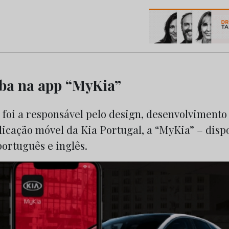
os do Marketing e da Publicidade
ba na app “MyKia”
 foi a responsável pelo design, desenvolvimento
icação móvel da Kia Portugal, a “MyKia” – disp
ortuguês e inglês.