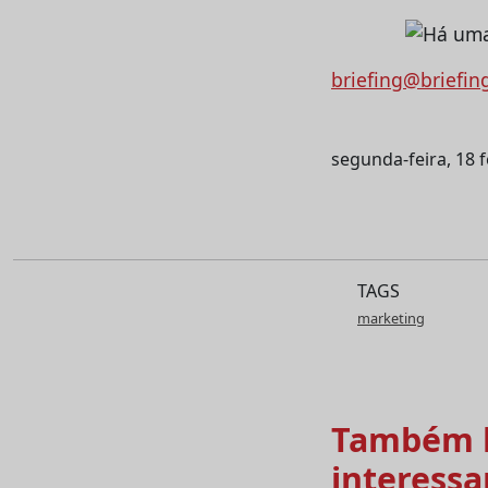
briefing@briefin
segunda-feira, 18 
TAGS
marketing
Também l
interessa