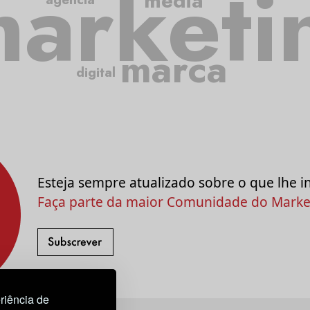
arketi
media
marca
digital
Esteja sempre atualizado sobre o que lhe i
Faça parte da maior Comunidade do Market
riência de