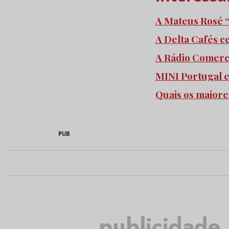
A Mateus Rosé “
A Delta Cafés c
A Rádio Comercia
MINI Portugal 
Quais os maiore
PUB
publicidade