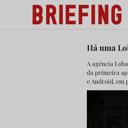
Briefing: Todas as notícias sobre os negóci
Skip
to
Há uma Lo
content
A agência Loba
da primeira apl
e Android, em p