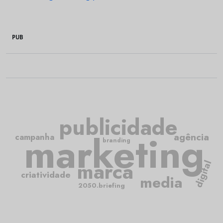
PUB
publicidade
marketing
agência
campanha
branding
marca
digital
criatividade
media
2050.briefing