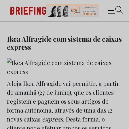
Briefing: Todas as notícias sobre os negócios do
Marketing e da Publicidade
Skip
to
Ikea Alfragide com sistema de caixas
content
express
A loja Ikea Alfragide vai permitir, a partir
de amanhã (27 de junho), que os clientes
registem e paguem os seus artigos de
forma autónoma, através de uma das 12
novas caixas
express
. Desta forma, o
cliente pode efetuar ambos os serviços