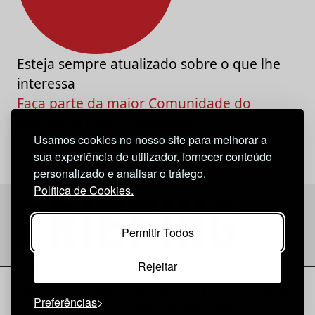
Esteja sempre atualizado sobre o que lhe
interessa
Faça parte da maior Comunidade do
Marketing e da Criatividade
Usamos cookies no nosso site para melhorar a
sua experiência de utilizador, fornecer conteúdo
personalizado e analisar o tráfego.
Política de Cookies.
Permitir Todos
Rejeitar
Considerações Legais
© 2026 Briefing |
O Nosso Estatuto
Preferências
|
Política de Cookies
|
Política de privacidade