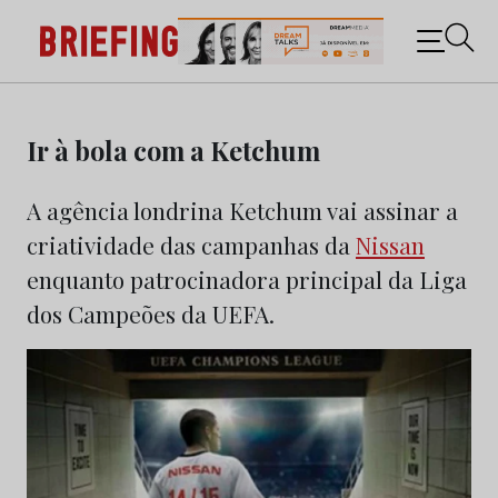
Briefing: Todas as notícias sobre os negócios do
Marketing e da Publicidade
Skip
to
Ir à bola com a Ketchum
content
A agência londrina Ketchum vai assinar a
criatividade das campanhas da
Nissan
enquanto patrocinadora principal da Liga
dos Campeões da UEFA.