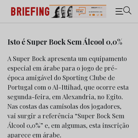
Briefing: Todas as notícias sobre os negócios do
Marketing e da Publicidade
Skip
to
Isto é Super Bock Sem Álcool 0,0%
content
A Super Bock apresenta um equipamento
especial em árabe para o jogo de pré-
época amigável do Sporting Clube de
Portugal com o Al-Ittihad, que ocorre esta
segunda-feira, em Alexandria, no Egito.
Nas costas das camisolas dos jogadores,
vai surgir a referência “Super Bock Sem
Álcool 0,0%” e, em algumas, esta inscrição
aparece em árabe.