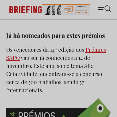
Briefing: Todas as notícias sobre os negócios do
Marketing e da Publicidade
Skip
to
Já há nomeados para estes prémios
content
Os vencedores da 14ª edição dos
Prémios
SAPO
vão ser já conhecidos a 14 de
novembro. Este ano, sob o tema Alta
Criatividade, encontram-se a concurso
cerca de 500 trabalhos, sendo 57
internacionais.