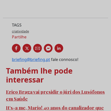
TAGS
criatividade
Partilhe
briefing@briefing.pt
fale connosco!
Também lhe pode
interessar
Erico Braga vai presidir o júri dos Lusófonos
em Saúde
It’s-a me, Mario! 40 anos do canalizador que