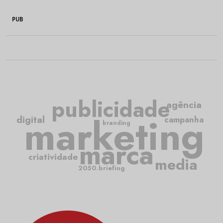
PUB
publicidade
agência
marketing
digital
campanha
branding
marca
criatividade
media
2050.briefing