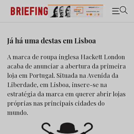
Briefing: Todas as notícias sobre os negócios do
Marketing e da Publicidade
Skip
to
Já há uma destas em Lisboa
content
A marca de roupa inglesa Hackett London
acaba de anunciar a abertura da primeira
loja em Portugal. Situada na Avenida da
Liberdade, em Lisboa, insere-se na
estratégia da marca em querer abrir lojas
próprias nas principais cidades do
mundo.