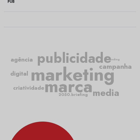
PUB
publicidade
agência
branding
marketing
campanha
digital
marca
criatividade
media
2050.briefing