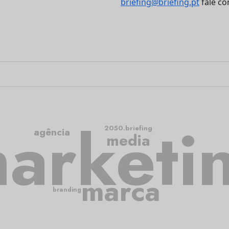
briefing@briefing.pt
fale co
arketi
2050.briefing
agência
media
marca
branding