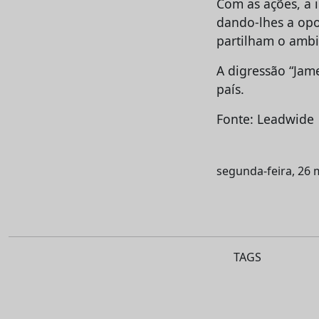
Com as ações, a 
dando-lhes a op
partilham o ambi
A digressão “Jame
país.
Fonte: Leadwide
segunda-feira, 26 
TAGS