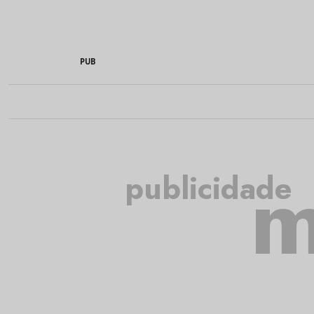
PUB
m
publicidade