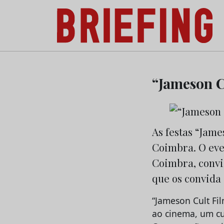
Briefing: Todas as notícias sobre os negóci
Skip
to
“Jameson C
content
As festas “Jam
Coimbra. O even
Coimbra, convi
que os convida
“Jameson Cult Fi
ao cinema, um cu