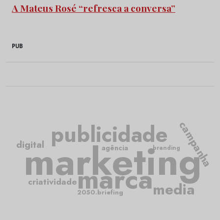
A Mateus Rosé “refresca a conversa”
PUB
campanha
publicidade
marketing
digital
agência
branding
marca
criatividade
media
2050.briefing