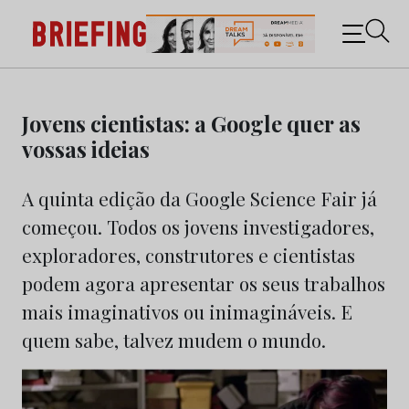
Briefing: Todas as notícias sobre os negócios do
Marketing e da Publicidade
Skip
to
Jovens cientistas: a Google quer as
content
vossas ideias
A quinta edição da Google Science Fair já
começou. Todos os jovens investigadores,
exploradores, construtores e cientistas
podem agora apresentar os seus trabalhos
mais imaginativos ou inimagináveis. E
quem sabe, talvez mudem o mundo.