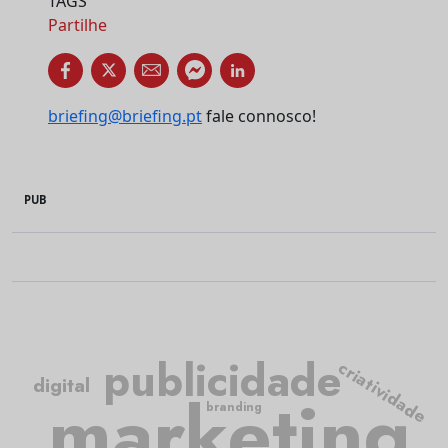
TAGS
Partilhe
briefing@briefing.pt
fale connosco!
PUB
publicidade
criatividade
digital
marketing
branding