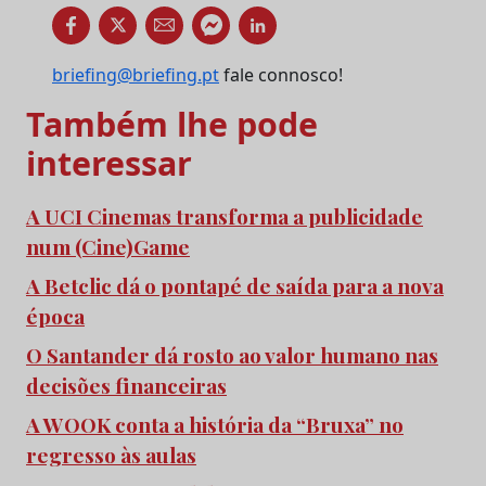
briefing@briefing.pt
fale connosco!
Também lhe pode
interessar
A UCI Cinemas transforma a publicidade
num (Cine)Game
A Betclic dá o pontapé de saída para a nova
época
O Santander dá rosto ao valor humano nas
decisões financeiras
A WOOK conta a história da “Bruxa” no
regresso às aulas