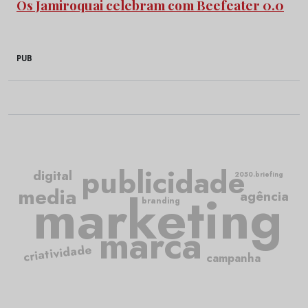
Os Jamiroquai celebram com Beefeater 0.0
PUB
publicidade
digital
2050.briefing
media
marketing
agência
branding
marca
criatividade
campanha