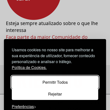
Esteja sempre atualizado sobre o que lhe
interessa
Faça parte da maior Comunidade do
Marketing e da Criatividade
Usamos cookies no nosso site para melhorar a
sua experiência de utilizador, fornecer conteúdo
personalizado e analisar o tráfego.
Política de Cookies.
Permitir Todos
Rejeitar
Considerações Legais
© 2026 Briefing |
O Nosso Estatuto
Preferências
|
Política de Cookies
|
Política de privacidade