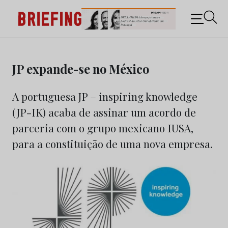
Briefing: Todas as notícias sobre os negócios do
Marketing e da Publicidade
Skip
to
JP expande-se no México
content
A portuguesa JP – inspiring knowledge
(JP-IK) acaba de assinar um acordo de
parceria com o grupo mexicano IUSA,
para a constituição de uma nova empresa.