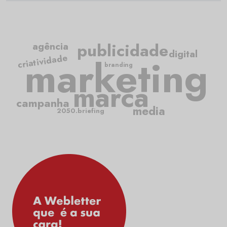
publicidade
agência
digital
marketing
criatividade
branding
marca
campanha
media
2050.briefing