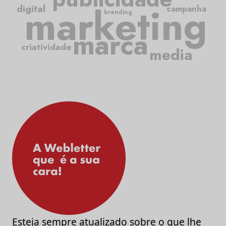
marketing
digital
campanha
branding
marca
criatividade
media
Esteja sempre atualizado sobre o que lhe