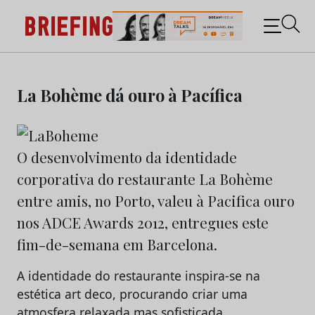
Briefing: Todas as notícias sobre os negócios do
Marketing e da Publicidade
Skip
to
La Bohème dá ouro à Pacífica
content
O desenvolvimento da identidade
corporativa do restaurante La Bohème
entre amis, no Porto, valeu à Pacifica ouro
nos ADCE Awards 2012, entregues este
fim-de-semana em Barcelona.
A identidade do restaurante inspira-se na
estética art deco, procurando criar uma
atmosfera relaxada mas sofisticada,