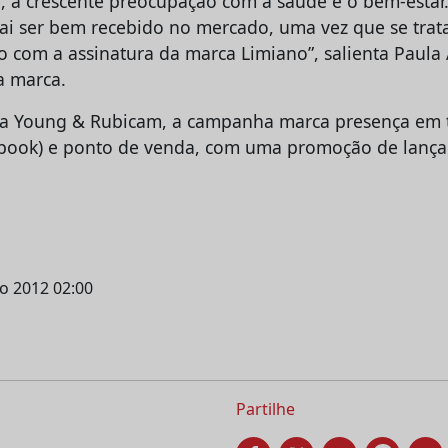
 à crescente preocupação com a saúde e o bem-estar
vai ser bem recebido no mercado, uma vez que se tra
o com a assinatura da marca Limiano”, salienta Paula
 marca.
la Young & Rubicam, a campanha marca presença em t
cebook) e ponto de venda, com uma promoção de lanç
ho 2012 02:00
Partilhe