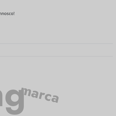
nnosco!
ng
marca