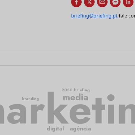
briefing@briefing.pt
fale co
arketi
2050.briefing
media
branding
digital
agência