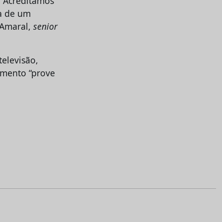
. Acreditamos
ta de um
 Amaral,
senior
elevisão,
amento “prove