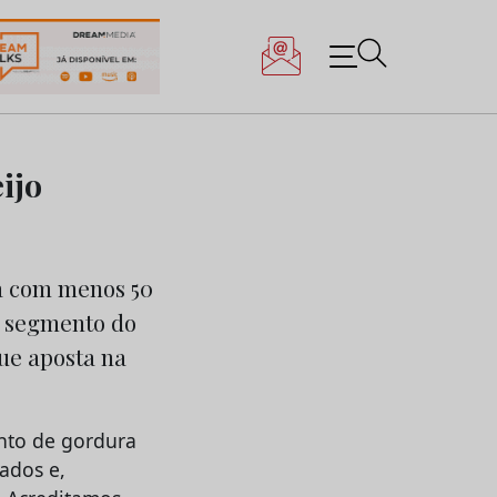
ijo
a com menos 50
o segmento do
que aposta na
nto de gordura
ados e,