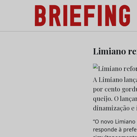
Briefing: Todas as notícias sobre os negóci
Skip
to
Limiano re
content
A Limiano lanç
por cento gord
queijo. O lança
dinamização e 
“O novo Limiano
responde à prefe