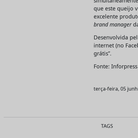
simultaneamente,
que este queijo 
excelente produt
brand manager
da
Desenvolvida pe
internet (no Fa
grátis”.
Fonte: Inforpress
terça-feira, 05 jun
TAGS