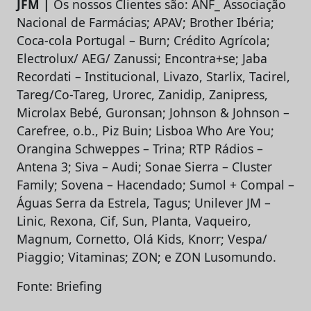
JFM |
Os nossos Clientes são: ANF_ Associação
Nacional de Farmácias; APAV; Brother Ibéria;
Coca-cola Portugal – Burn; Crédito Agrícola;
Electrolux/ AEG/ Zanussi; Encontra+se; Jaba
Recordati – Institucional, Livazo, Starlix, Tacirel,
Tareg/Co-Tareg, Urorec, Zanidip, Zanipress,
Microlax Bebé, Guronsan; Johnson & Johnson –
Carefree, o.b., Piz Buin; Lisboa Who Are You;
Orangina Schweppes – Trina; RTP Rádios –
Antena 3; Siva – Audi; Sonae Sierra – Cluster
Family; Sovena – Hacendado; Sumol + Compal –
Águas Serra da Estrela, Tagus; Unilever JM –
Linic, Rexona, Cif, Sun, Planta, Vaqueiro,
Magnum, Cornetto, Olá Kids, Knorr; Vespa/
Piaggio; Vitaminas; ZON; e ZON Lusomundo.
Fonte: Briefing