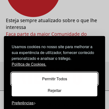
Esteja sempre atualizado sobre o que lhe
interessa
Faça parte da maior Comunidade do
Marketing e da Criatividade
Usamos cookies no nosso site para melhorar a
sua experiência de utilizador, fornecer conteúdo
personalizado e analisar o tráfego.
Política de Cookies.
Permitir Todos
Rejeitar
Considerações Legais
© 2026 Briefing |
O Nosso Estatuto
Preferências
|
Política de Cookies
|
Política de privacidade