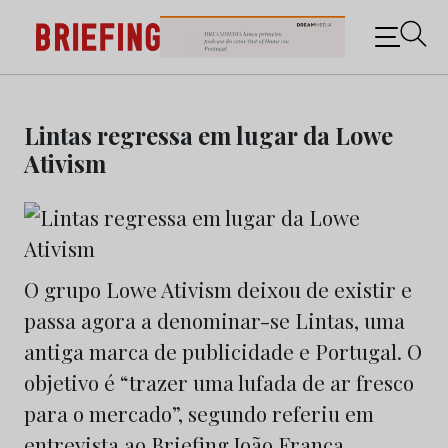
Briefing: Todas as notícias sobre os negócios do
Marketing e da Publicidade
Skip
to
Lintas regressa em lugar da Lowe
content
Ativism
O grupo Lowe Ativism deixou de existir e
passa agora a denominar-se Lintas, uma
antiga marca de publicidade e Portugal. O
objetivo é “trazer uma lufada de ar fresco
para o mercado”, segundo referiu em
entrevista ao Briefing João França