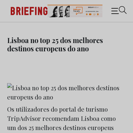
Briefing: Todas as notícias sobre os negócios do
Marketing e da Publicidade
Skip
to
Lisboa no top 25 dos melhores
content
destinos europeus do ano
Os utilizadores do portal de turismo
TripAdvisor recomendam Lisboa como
um dos 25 melhores destinos europeus