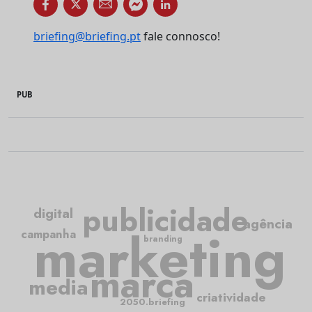
briefing@briefing.pt
fale connosco!
PUB
publicidade
digital
agência
marketing
campanha
branding
marca
media
criatividade
2050.briefing