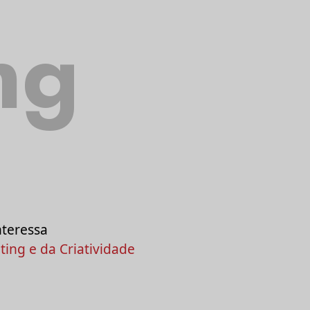
ng
nteressa
ing e da Criatividade