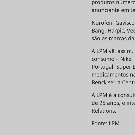
produtos número 
anunciante em te
Nurofen, Gaviscon,
Bang, Harpic, Vee
são as marcas da
A LPM vê, assim, 
consumo – Nike, 
Portugal, Super B
medicamentos não
Benckiser, a Cen
A LPM é a consul
de 25 anos, e in
Relations.
Fonte: LPM