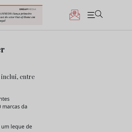
er
inclui, entre
ntes
0 marcas da
m um leque de