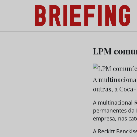
Briefing: Todas as notícias sobre os negóci
Skip
to
LPM comuni
content
A multinacional
outras, a Coca-
A multinacional R
permanentes da L
empresa, nas cate
A Reckitt Bencki