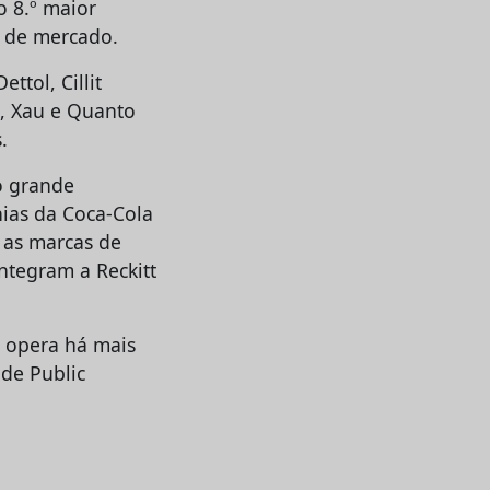
 8.º maior
s de mercado.
ttol, Cillit
n, Xau e Quanto
.
do grande
nias da Coca-Cola
o as marcas de
ntegram a Reckitt
e opera há mais
 de Public