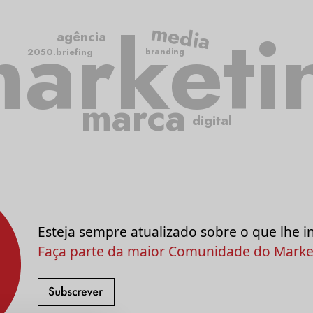
arketi
media
agência
2050.briefing
branding
marca
digital
Esteja sempre atualizado sobre o que lhe i
Faça parte da maior Comunidade do Market