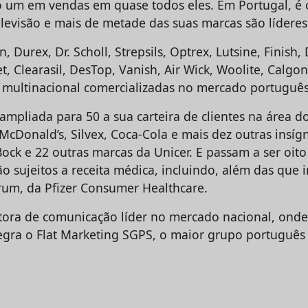
um em vendas em quase todos eles. Em Portugal, é o
levisão e mais de metade das suas marcas são lídere
 Durex, Dr. Scholl, Strepsils, Optrex, Lutsine, Finish, De
t, Clearasil, DesTop, Vanish, Air Wick, Woolite, Calgo
 multinacional comercializadas no mercado português
ampliada para 50 a sua carteira de clientes na área 
McDonald’s, Silvex, Coca-Cola e mais dez outras insíg
ock e 22 outras marcas da Unicer. E passam a ser oit
 sujeitos a receita médica, incluindo, além das que i
trum, da Pfizer Consumer Healthcare.
tora de comunicação líder no mercado nacional, ond
tegra o Flat Marketing SGPS, o maior grupo português