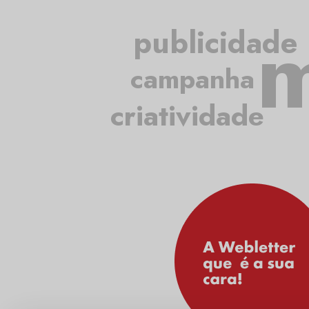
m
publicidade
campanha
criatividade