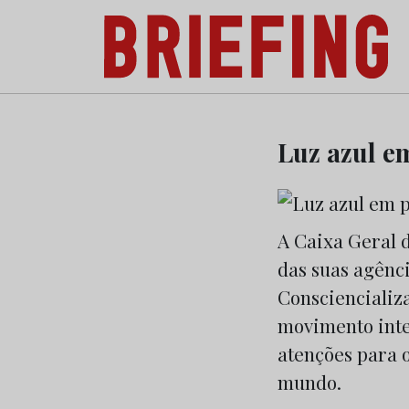
Briefing: Todas as notícias sobre os negóci
Skip
to
Luz azul e
content
A Caixa Geral d
das suas agênc
Consciencializa
movimento inte
atenções para 
mundo.