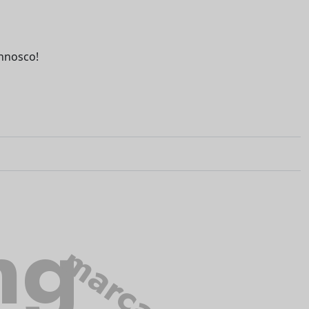
nnosco!
ng
marca