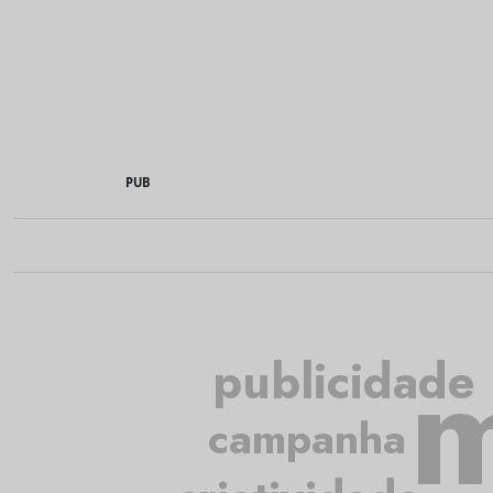
PUB
m
publicidade
campanha