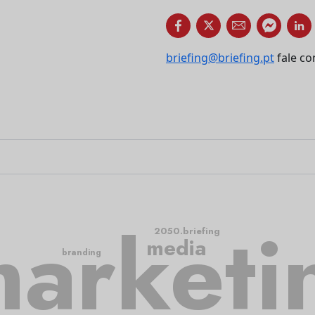
briefing@briefing.pt
fale co
arketi
2050.briefing
media
branding