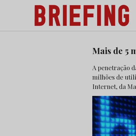
Briefing: Todas as notícias sobre os negóci
Skip
to
Mais de 5 m
content
A penetração da
milhões de uti
Internet, da Ma