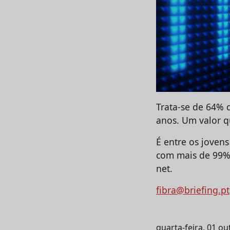
Trata-se de 64% 
anos. Um valor q
É entre os jovens
com mais de 99%
net.
fibra@briefing.pt
quarta-feira, 01 o