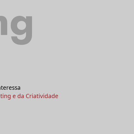
ng
nteressa
ing e da Criatividade