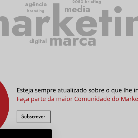
arketi
2050.briefing
agência
media
branding
marca
digital
Esteja sempre atualizado sobre o que lhe i
Faça parte da maior Comunidade do Market