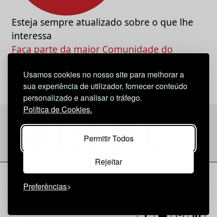
Esteja sempre atualizado sobre o que lhe
interessa
Faça parte da maior Comunidade do
Marketing e da Criatividade
Usamos cookies no nosso site para melhorar a
sua experiência de utilizador, fornecer conteúdo
personalizado e analisar o tráfego.
Política de Cookies.
Permitir Todos
Rejeitar
Considerações Legais
© 2026 Briefing |
O Nosso Estatuto
Preferências
|
Política de Cookies
|
Política de privacidade