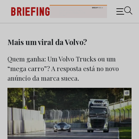
Briefing: Todas as notícias sobre os negócios do
Marketing e da Publicidade
Skip
to
Mais um viral da Volvo?
content
Quem ganha: Um Volvo Trucks ou um
“mega carro”? A resposta está no novo
anúncio da marca sueca.