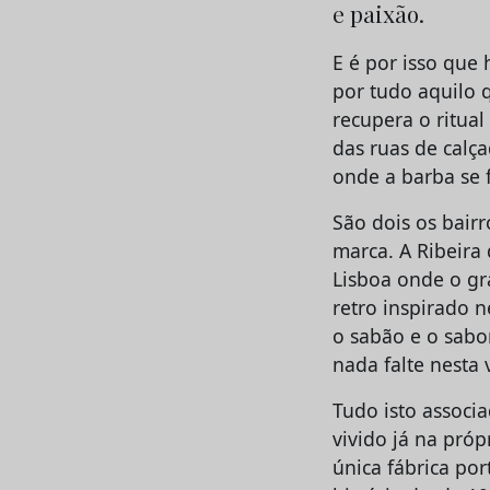
e paixão.
E é por isso que
por tudo aquilo 
recupera o ritual
das ruas de calç
onde a barba se f
São dois os bair
marca. A Ribeira 
Lisboa onde o gr
retro inspirado n
o sabão e o sabon
nada falte nesta
Tudo isto associ
vivido já na pró
única fábrica po