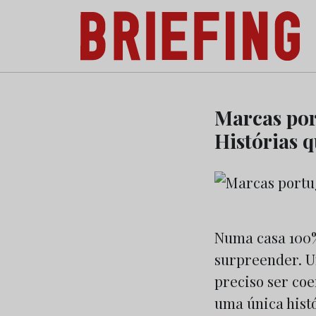
Briefing: Todas as notícias sobre os negóci
Skip
to
Marcas por
content
Histórias 
Numa casa 100% 
surpreender. U
preciso ser coe
uma única histó