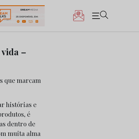
 vida –
r histórias e
rodutos, é
ias dentro de
com muita alma