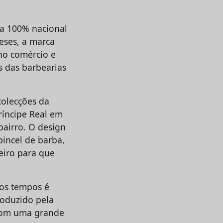
ca 100% nacional
eses, a marca
eno comércio e
s das barbearias
colecções da
ríncipe Real em
airro. O design
pincel de barba,
beiro para que
ros tempos é
roduzido pela
 com uma grande