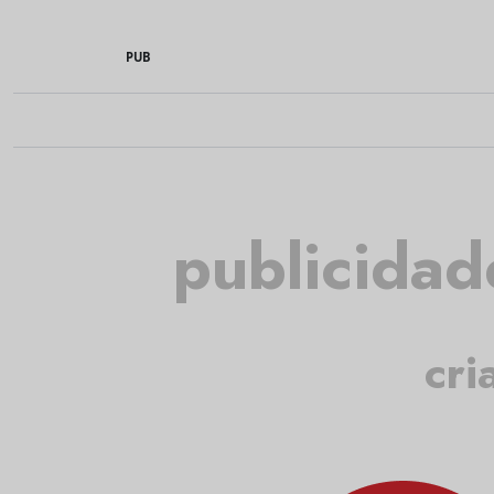
PUB
publicidad
cri