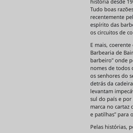
história desde 19
Tudo boas razões
recentemente pel
espírito das barb
os circuitos de 
E mais, coerente 
Barbearia de Bai
barbeiro” onde pe
nomes de todos 
os senhores do s
detrás da cadeir
levantam impecáv
sul do país e por
marca no cartaz 
e patilhas” para
Pelas histórias, 