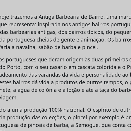
 hoje trazemos a Antiga Barbearia de Bairro, uma mar
que representa: inspirada nos antigos bairros portugu
 das barbearias antigas, dos bairros típicos, do pequ
ada portuguesa cheias de gente e animação. Os bairro
azia a navalha, sabão de barba e pincel.
ros portugueses que deram origem às duas primeiras 
do Porto, com o seu casario em cascata colorida e o P
adeamento das varandas dá vida e personalidade ao b
estes bairros dá vida a produtos de outros tempos, o 
ete, a água de colónia e a loção e até a taça do bar
 viagem.
ado a uma produção 100% nacional. O espírito de out
pria produção das colecções, o pincel por exemplo é p
rtuguesa de pinceis de barba, a Semogue, que conta