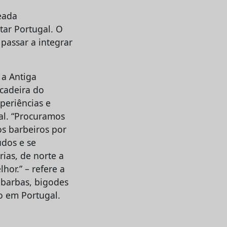
eada
tar Portugal. O
passar a integrar
 a Antiga
 cadeira do
xperiências e
al. “Procuramos
os barbeiros por
udos e se
ias, de norte a
hor.” – refere a
 barbas, bigodes
o em Portugal.