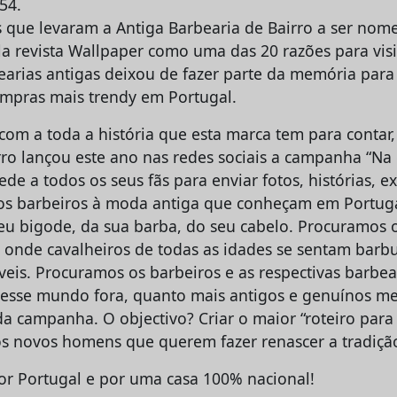
54.
 que levaram a Antiga Barbearia de Bairro a ser nom
a revista Wallpaper como uma das 20 razões para visi
earias antigas deixou de fazer parte da memória para 
compras mais trendy em Portugal.
com a toda a história que esta marca tem para contar,
rro lançou este ano nas redes sociais a campanha “Na
de a todos os seus fãs para enviar fotos, histórias, e
os barbeiros à moda antiga que conheçam em Portug
eu bigode, da sua barba, do seu cabelo. Procuramos 
a onde cavalheiros de todas as idades se sentam barb
eis. Procuramos os barbeiros e as respectivas barbear
 esse mundo fora, quanto mais antigos e genuínos mel
da campanha. O objectivo? Criar o maior “roteiro para
 os novos homens que querem fazer renascer a tradiçã
por Portugal e por uma casa 100% nacional!