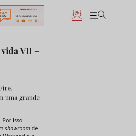
vida VII –
Fire,
têm uma grande
 Por isso
um
showroom
de