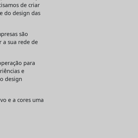
cisamos de criar
e do design das
mpresas são
 a sua rede de
operação para
riências e
do design
ivo e a cores uma