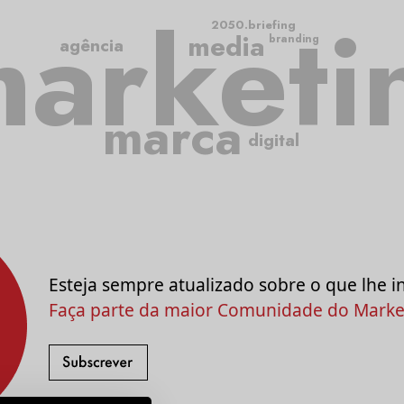
arketi
2050.briefing
media
branding
agência
marca
digital
Esteja sempre atualizado sobre o que lhe i
Faça parte da maior Comunidade do Market