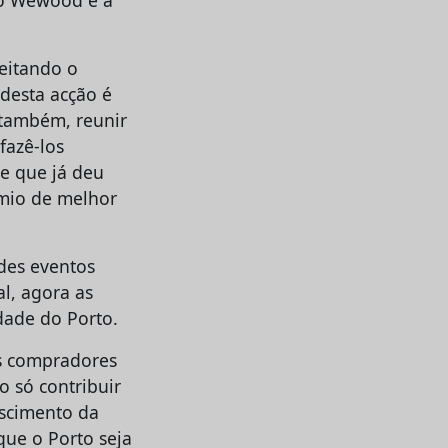
io Wewood e a
eitando o
 desta acção é
 também, reunir
fazê-los
e que já deu
émio de melhor
des eventos
al, agora as
dade do Porto.
s compradores
o só contribuir
scimento da
ue o Porto seja