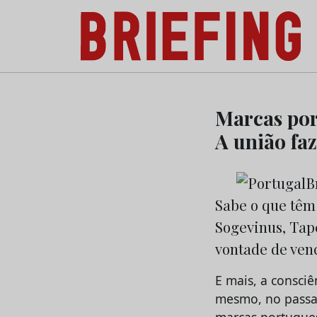
Briefing: Todas as notícias sobre os negóci
Skip
to
Marcas por
content
A união faz
Sabe o que têm
Sogevinus, Tap
vontade de venc
E mais, a consciê
mesmo, no passa