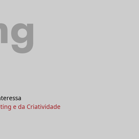
ng
nteressa
ing e da Criatividade