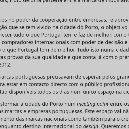
as, fruto de uma parceria entre a marca de mobiliár
mos no poder da cooperação entre empresas, e aprov
ção que se tem vivido na cidade do Porto, o objectivo
hecer tudo o que Portugal tem e faz de melhor, como
, compradores internacionais com poder de decisão e 
o o que Portugal tem de melhor. Tudo isto numa cidad
as provas da sua qualidade e que conta já com o pr
2012.
marcas portuguesas precisavam de esperar pelos gran
ra estar em contacto directo com o público profission
tão disponíveis todos os dias num único espaço na ci
nsformar a cidade do Porto num
meeting point
entre o
 as marcas e empresas portuguesas. Este espaço vai nã
imento das marcas nacionais como também para o cre
enquanto destino internacional do
design
. Queremos q