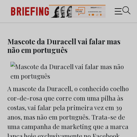
Briefing: Todas as notícias sobre os negócios do
Marketing e da Publicidade
Skip
to
Mascote da Duracell vai falar mas
content
não em português
A mascote da Duracell, o conhecido coelho
cor-de-rosa que corre com uma pilha às
costas, vai falar pela primeira vez em 39
anos, mas não em português. Trata-se de
uma campanha de marketing que a marca
lança hoje exclusivamente no Facebook.