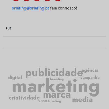
briefing@briefing.pt
fale connosco!
PUB
publicidade
agência
marketing
digital
campanha
branding
marca
criatividade
media
2050.briefing