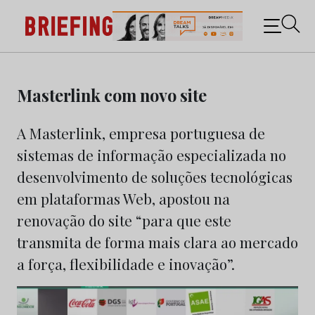
Briefing: Todas as notícias sobre os negócios do
Marketing e da Publicidade
Skip
to
Masterlink com novo site
content
A Masterlink, empresa portuguesa de
sistemas de informação especializada no
desenvolvimento de soluções tecnológicas
em plataformas Web, apostou na
renovação do site “para que este
transmita de forma mais clara ao mercado
a força, flexibilidade e inovação”.