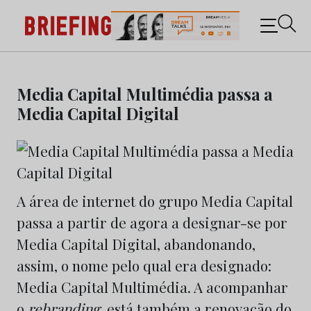
Briefing: Todas as notícias sobre os negócios do
Marketing e da Publicidade
Skip
to
Media Capital Multimédia passa a
content
Media Capital Digital
A área de internet do grupo Media Capital
passa a partir de agora a designar-se por
Media Capital Digital, abandonando,
assim, o nome pelo qual era designado:
Media Capital Multimédia. A acompanhar
o
rebranding
, está também a renovação do