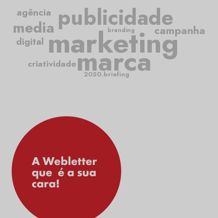
publicidade
agência
media
marketing
campanha
branding
digital
marca
criatividade
2050.briefing