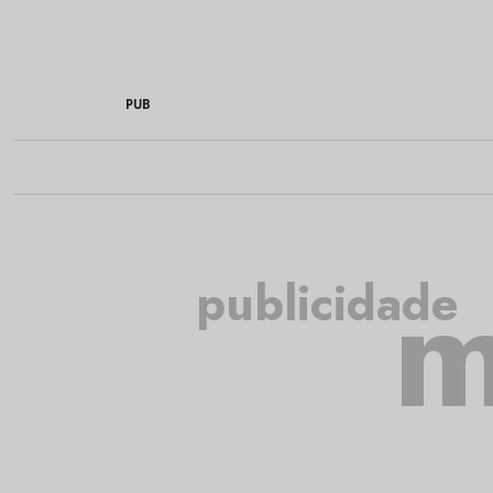
PUB
m
publicidade