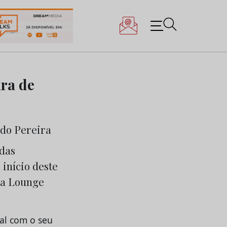
ra de
 das
início deste
ma Lounge
al com o seu