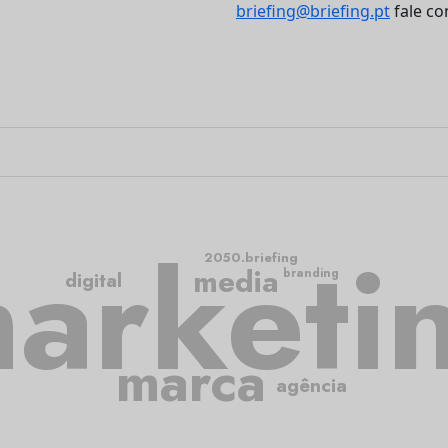
briefing@briefing.pt
fale co
arketi
2050.briefing
media
branding
digital
marca
agência