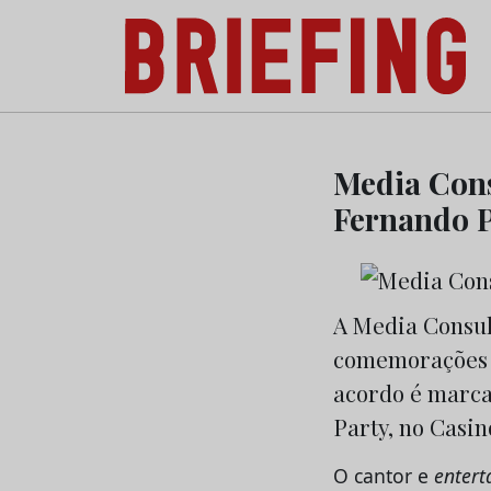
Briefing: Todas as notícias sobre os negóci
Skip
to
Media Cons
content
Fernando P
A Media Consul
comemorações d
acordo é marc
Party, no Casin
O cantor e
entert