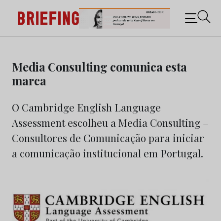
Briefing: Todas as notícias sobre os negócios do
Marketing e da Publicidade
Skip
to
Media Consulting comunica esta
content
marca
O Cambridge English Language
Assessment escolheu a Media Consulting –
Consultores de Comunicação para iniciar
a comunicação institucional em Portugal.