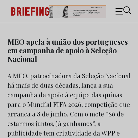
Briefing: Todas as notícias sobre os negócios do
Marketing e da Publicidade
Skip
to
MEO apela à união dos portugueses
content
em campanha de apoio à Seleção
Nacional
A MEO, patrocinadora da Seleção Nacional
há mais de duas décadas, lança a sua
campanha de apoio à equipa das quinas
para o Mundial FIFA 2026, competição que
arranca a 8 de junho. Com o mote “Só de
estarmos juntos, já ganhamos”, a
publicidade tem criatividade da WPP e