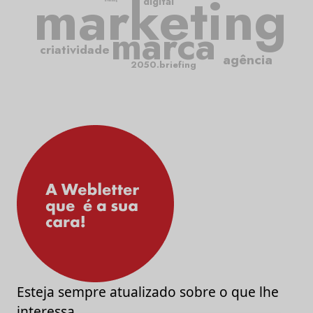
marketing
digital
branding
marca
criatividade
agência
2050.briefing
Esteja sempre atualizado sobre o que lhe
interessa