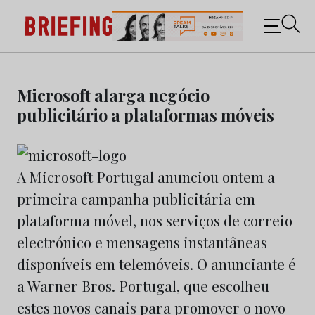
Briefing: Todas as notícias sobre os negócios do
Marketing e da Publicidade
Skip
to
Microsoft alarga negócio
content
publicitário a plataformas móveis
A Microsoft Portugal anunciou ontem a
primeira campanha publicitária em
plataforma móvel, nos serviços de correio
electrónico e mensagens instantâneas
disponíveis em telemóveis. O anunciante é
a Warner Bros. Portugal, que escolheu
estes novos canais para promover o novo