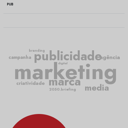
PUB
publicidade
branding
agência
campanha
marketing
digital
marca
criatividade
media
2050.briefing