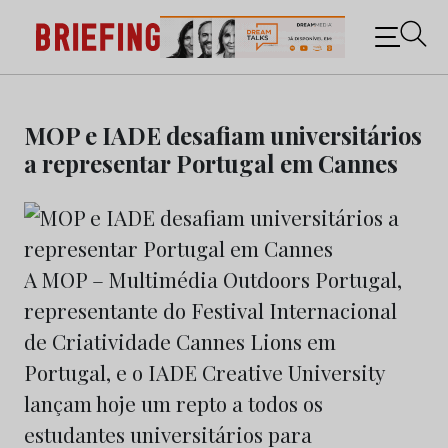
Briefing: Todas as notícias sobre os negócios do
Marketing e da Publicidade
Skip
to
MOP e IADE desafiam universitários
content
a representar Portugal em Cannes
A MOP – Multimédia Outdoors Portugal,
representante do Festival Internacional
de Criatividade Cannes Lions em
Portugal, e o IADE Creative University
lançam hoje um repto a todos os
estudantes universitários para