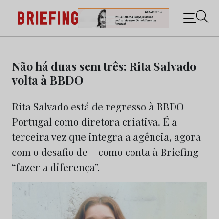
Briefing: Todas as notícias sobre os negócios do
Marketing e da Publicidade
Skip
to
Não há duas sem três: Rita Salvado
content
volta à BBDO
Rita Salvado está de regresso à BBDO
Portugal como diretora criativa. É a
terceira vez que integra a agência, agora
com o desafio de – como conta à Briefing –
“fazer a diferença”.