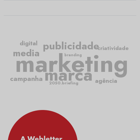
publicidade
digital
criatividade
media
marketing
branding
marca
campanha
agência
2050.briefing