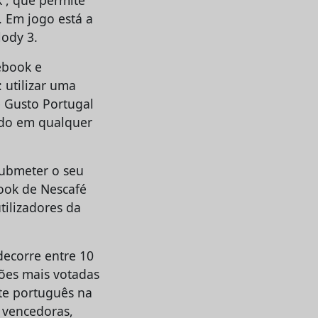
. Em jogo está a
lody 3.
ebook e
 utilizar uma
e Gusto Portugal
ado em qualquer
submeter o seu
book de Nescafé
tilizadores da
decorre entre 10
ções mais votadas
nte português na
s vencedoras,