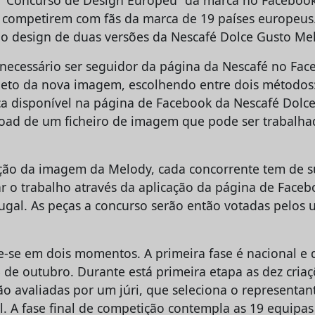
s competirem com fãs da marca de 19 países europeus
r o design de duas versões da Nescafé Dolce Gusto Me
é necessário ser seguidor da página da Nescafé no Fac
jeto da nova imagem, escolhendo entre dois métodos:
ca disponível na página de Facebook da Nescafé Dolc
load de um ficheiro de imagem que pode ser trabalh
ção da imagem da Melody, cada concorrente tem de 
har o trabalho através da aplicação da página de Face
ugal. As peças a concurso serão então votadas pelos u
e-se em dois momentos. A primeira fase é nacional e 
 de outubro. Durante está primeira etapa as dez cria
ão avaliadas por um júri, que seleciona o representa
al. A fase final de competição contempla as 19 equipa