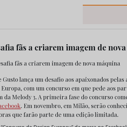
os do Marketing e da Publicidade
safia fãs a criarem imagem de nov
 Gusto lança um desafio aos apaixonados pelas a
a Europa, com um concurso em que pede aos par
 da Melody 3. A primeira fase do concurso come
acebook
. Em novembro, em Milão, serão conhec
oras que farão parte de uma edição limitada.
o “Concurso de Design Europeu” da marca no Facebook