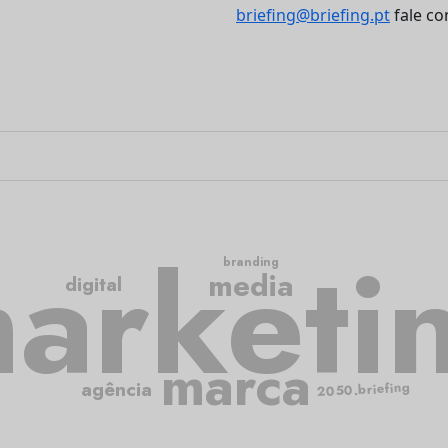
briefing@briefing.pt
fale co
arketi
branding
media
digital
marca
agência
2050.briefing