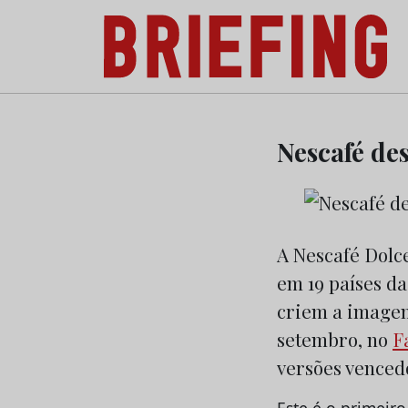
Briefing: Todas as notícias sobre os negóci
Skip
to
Nescafé de
content
A Nescafé Dolce
em 19 países d
criem a imagem
setembro, no
F
versões venced
Este é o primeir