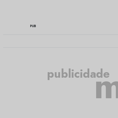
PUB
m
publicidade