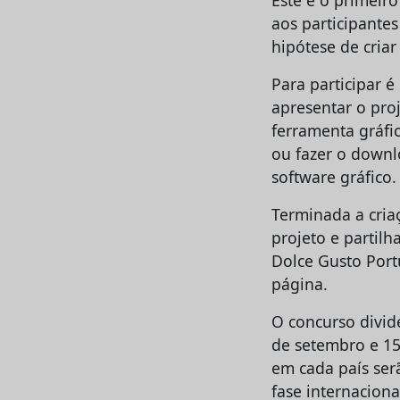
aos participante
hipótese de cria
Para participar 
apresentar o pro
ferramenta gráfi
ou fazer o down
software gráfico.
Terminada a cria
projeto e partil
Dolce Gusto Port
página.
O concurso divid
de setembro e 15
em cada país ser
fase internacion