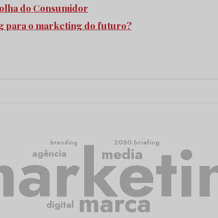
scolha do Consumidor
ng para o marketing do futuro?
arketi
2050.briefing
branding
media
agência
marca
digital