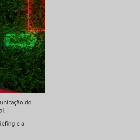
municação do
al.
iefing e a