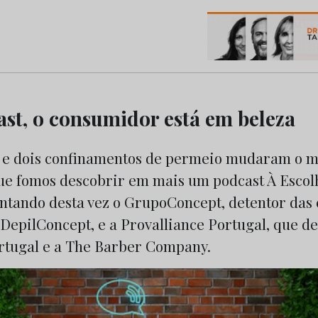
os do Marketing e da Publicidade
ast, o consumidor está em beleza
e dois confinamentos de permeio mudaram o 
que fomos descobrir em mais um podcast À Escol
ntando desta vez o GrupoConcept, detentor das 
DepilConcept, e a Provalliance Portugal, que de
rtugal e a The Barber Company.