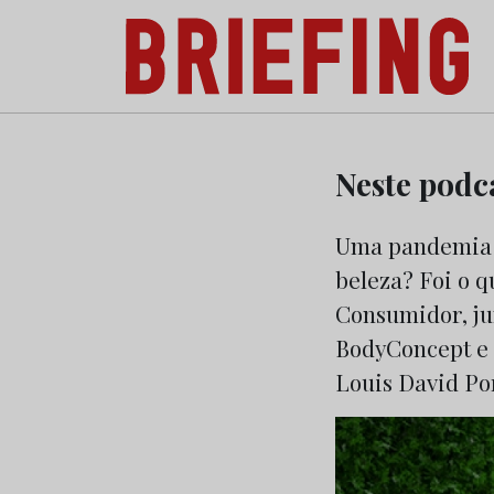
Briefing: Todas as notícias sobre os negóci
Skip
to
Neste podc
content
Uma pandemia 
beleza? Foi o 
Consumidor, ju
BodyConcept e 
Louis David Po