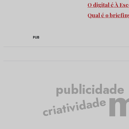
O digital é À E
Qual é o briefi
PUB
m
publicidade
criatividade