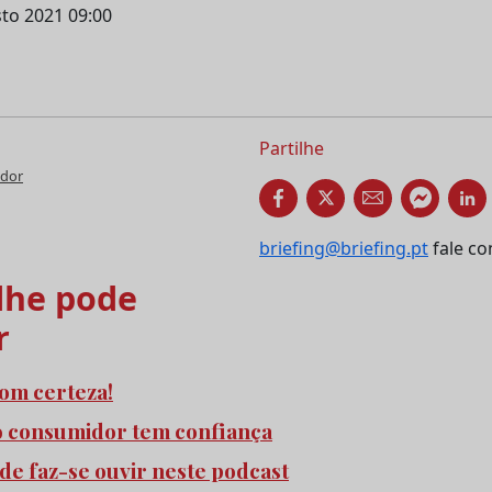
sto 2021 09:00
Partilhe
idor
briefing@briefing.pt
fale co
he pode
r
com certeza!
o consumidor tem confiança
ade faz-se ouvir neste podcast