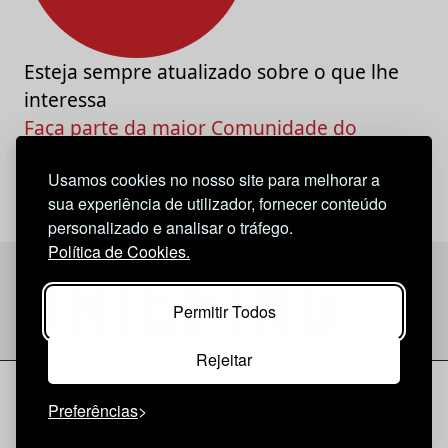
Esteja sempre atualizado sobre o que lhe
interessa
Faça parte da maior Comunidade do
Marketing e da Criatividade
Usamos cookies no nosso site para melhorar a
sua experiência de utilizador, fornecer conteúdo
personalizado e analisar o tráfego.
Política de Cookies.
Permitir Todos
Rejeitar
Considerações Legais
© 2026 Briefing |
O Nosso Estatuto
Preferências
|
Política de Cookies
|
Política de privacidade