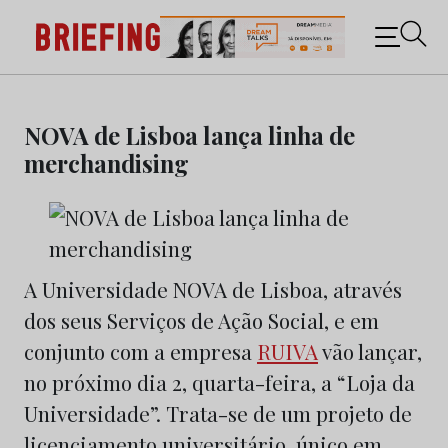
Briefing: Todas as notícias sobre os negócios do
Marketing e da Publicidade
Skip
to
NOVA de Lisboa lança linha de
content
merchandising
A Universidade NOVA de Lisboa, através
dos seus Serviços de Ação Social, e em
conjunto com a empresa
RUIVA
vão lançar,
no próximo dia 2, quarta-feira, a “Loja da
Universidade”. Trata-se de um projeto de
licenciamento universitário, único em