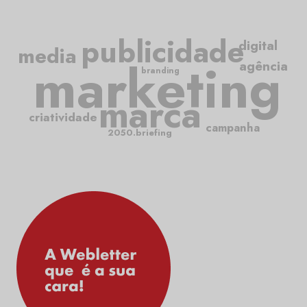
publicidade
digital
media
marketing
agência
branding
marca
criatividade
campanha
2050.briefing