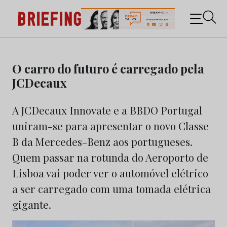
Briefing: Todas as notícias sobre os negócios do
Marketing e da Publicidade
Skip
to
O carro do futuro é carregado pela
content
JCDecaux
A JCDecaux Innovate e a BBDO Portugal
uniram-se para apresentar o novo Classe
B da Mercedes-Benz aos portugueses.
Quem passar na rotunda do Aeroporto de
Lisboa vai poder ver o automóvel elétrico
a ser carregado com uma tomada elétrica
gigante.