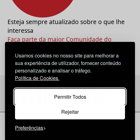
Esteja sempre atualizado sobre o que lhe
interessa
Faça parte da maior Comunidade do
Marketing e da Criatividade
Usamos cookies no nosso site para melhorar a
sua experiência de utilizador, fornecer conteúdo
personalizado e analisar o tráfego.
Política de Cookies.
Permitir Todos
Rejeitar
Considerações Legais
© 2026 Briefing |
O Nosso Estatuto
Preferências
|
Política de Cookies
|
Política de privacidade