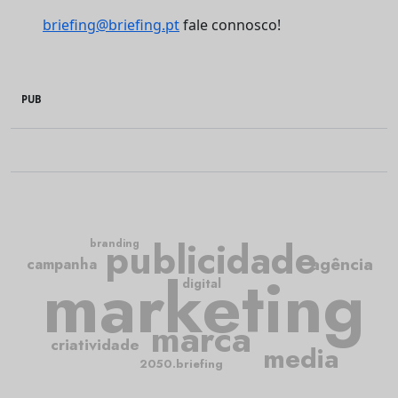
briefing@briefing.pt
fale connosco!
PUB
publicidade
branding
agência
campanha
marketing
digital
marca
criatividade
media
2050.briefing