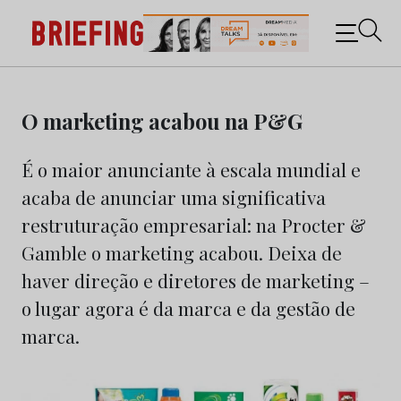
Briefing: Todas as notícias sobre os negócios do
Marketing e da Publicidade
Skip
to
O marketing acabou na P&G
content
É o maior anunciante à escala mundial e
acaba de anunciar uma significativa
restruturação empresarial: na Procter &
Gamble o marketing acabou. Deixa de
haver direção e diretores de marketing –
o lugar agora é da marca e da gestão de
marca.