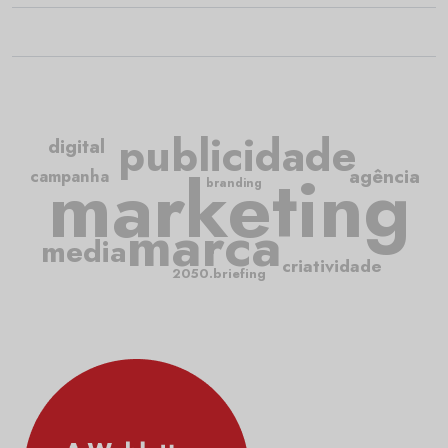
publicidade
digital
marketing
agência
campanha
branding
marca
media
criatividade
2050.briefing