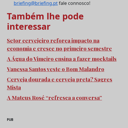
briefing@briefing.pt
fale connosco!
Também lhe pode
interessar
Setor cervejeiro reforça impacto na
economia e cresce no primeiro semestre
A Água do Vimeiro ensina a fazer mocktails
Vanessa Santos veste o Bom Malandro
Cerveja dourada e cerveja preta? Sagres
Mista
A Mateus Rosé “refresca a conversa”
PUB