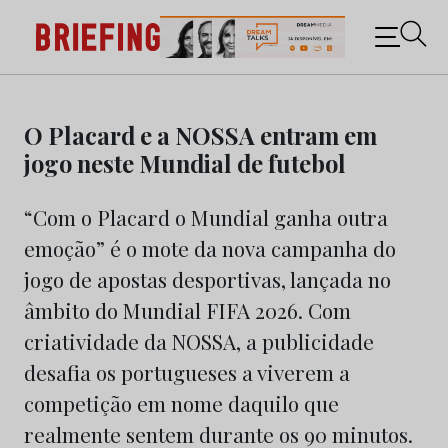
Briefing: Todas as notícias sobre os negócios do
Marketing e da Publicidade
Skip
to
O Placard e a NOSSA entram em
content
jogo neste Mundial de futebol
“Com o Placard o Mundial ganha outra
emoção” é o mote da nova campanha do
jogo de apostas desportivas, lançada no
âmbito do Mundial FIFA 2026. Com
criatividade da NOSSA, a publicidade
desafia os portugueses a viverem a
competição em nome daquilo que
realmente sentem durante os 90 minutos.