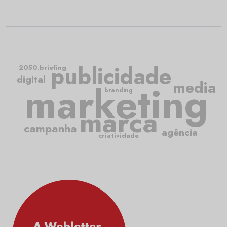
publicidade
2050.briefing
digital
media
marketing
branding
marca
campanha
agência
criatividade