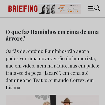
Briefing: Todas as notícias sobre os negócios do
Marketing e da Publicidade
Skip
to
O que faz Raminhos em cima de uma
content
árvore?
Os fãs de António Raminhos vão agora
poder ver uma nova versão do humorista,
não em vídeo, nem na rádio, mas em palco:
trata-se da peça “Jacaré”, em cena até
domingo no Teatro Armando Cortez, em
Lisboa.