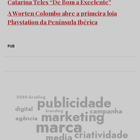
Catarina Teles “De Bom a Excelente”
A Worten Colombo abre a primeira loja
Playstation da Península Ibérica
PUB
publicidade
2050.briefing
digital
campanha
marketing
branding
agência
marca
criatividade
media