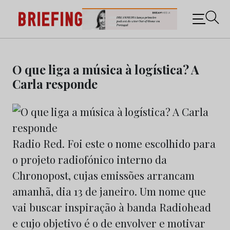
Briefing: Todas as notícias sobre os negócios do
Marketing e da Publicidade
Skip
to
O que liga a música à logística? A
content
Carla responde
Radio Red. Foi este o nome escolhido para
o projeto radiofónico interno da
Chronopost, cujas emissões arrancam
amanhã, dia 13 de janeiro. Um nome que
vai buscar inspiração à banda Radiohead
e cujo objetivo é o de envolver e motivar