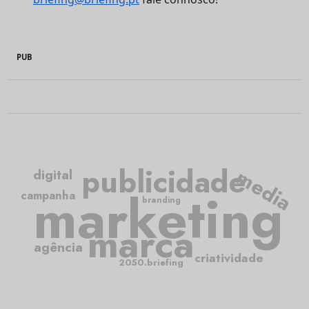
PUB
publicidade
media
digital
marketing
campanha
branding
marca
agência
criatividade
2050.briefing