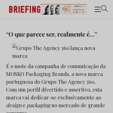
Briefing: Todas as notícias sobre os negócios do
Marketing e da Publicidade
Skip
to
“O que parece ser, realmente é…”
content
É o mote da campanha de comunicação da
MOSKO Packaging Brands, a nova marca
portuguesa do Grupo The Agency 360.
Com um perfil divertido e assertivo, esta
marca vai dedicar-se exclusivamente ao
design
e
packaging
no mercado de grande
consumo.