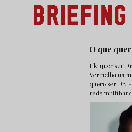
Briefing: Todas as notícias sobre os negóci
Skip
to
O que quer
content
Ele quer ser Dr
Vermelho na mi
quero ser Dr. P
rede multibanc