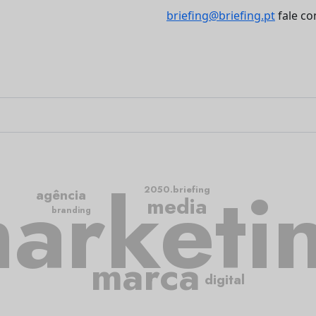
briefing@briefing.pt
fale co
arketi
2050.briefing
agência
media
branding
marca
digital