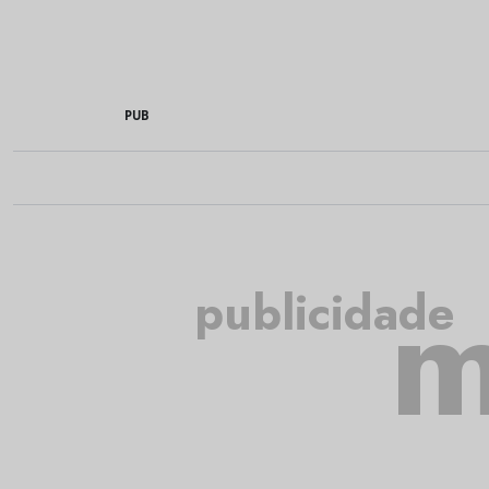
PUB
m
publicidade