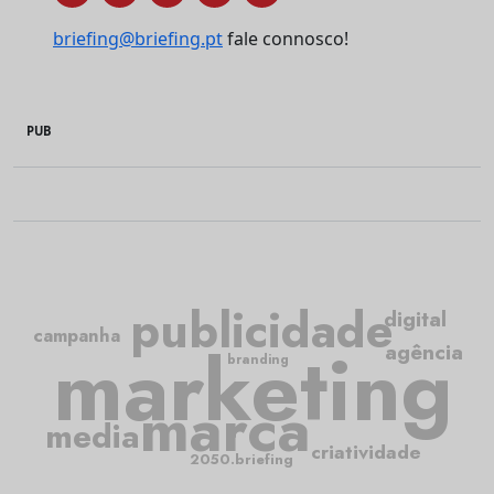
briefing@briefing.pt
fale connosco!
PUB
publicidade
digital
campanha
marketing
agência
branding
marca
media
criatividade
2050.briefing