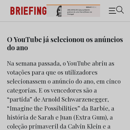
Briefing: Todas as notícias sobre os negócios do
Marketing e da Publicidade
Skip
to
O YouTube já selecionou os anúncios
content
do ano
Na semana passada, o YouTube abriu as
votações para que os utilizadores
selecionassem o anúncio do ano, em cinco
categorias. E os vencedores são a
“partida” de Arnold Schwarzenegger,
“Imagine the Possibilities” da Barbie, a
história de Sarah e Juan (Extra Gum), a
coleção primaveril da Calvin Klein e a