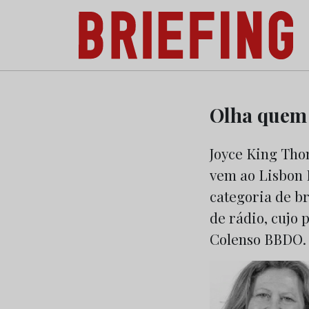
Briefing: Todas as notícias sobre os negóci
Skip
to
Olha quem
content
Joyce King Tho
vem ao Lisbon I
categoria de b
de rádio, cujo 
Colenso BBDO.