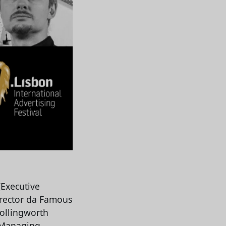
(Executive
irector da Famous
Hollingworth
 (Managing