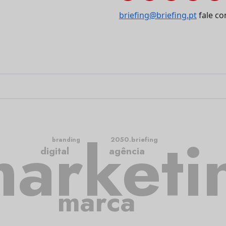
briefing@briefing.pt
fale co
arketi
2050.briefing
branding
digital
agência
marca