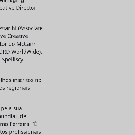
eative Director
tarihi (Associate
ve Creative
ector do McCann
CORD WorldWide),
Spelliscy
lhos inscritos no
os regionais
 pela sua
undial, de
mo Ferreira. “É
tos profissionais