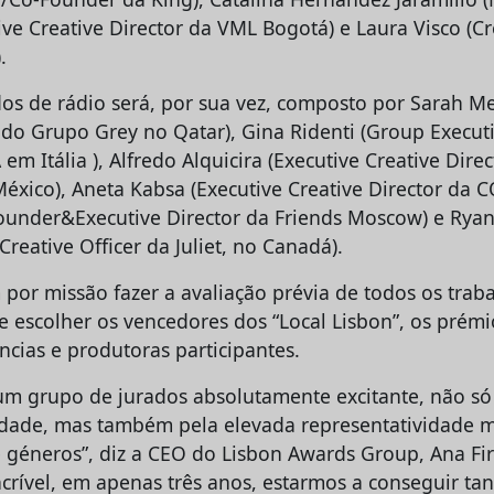
ive Creative Director da VML Bogotá) e Laura Visco (Cr
.
os de rádio será, por sua vez, composto por Sarah Mes
 do Grupo Grey no Qatar), Gina Ridenti (Group Executi
em Itália ), Alfredo Alquicira (Executive Creative Dir
xico), Aneta Kabsa (Executive Creative Director da 
ounder&Executive Director da Friends Moscow) e Ryan 
Creative Officer da Juliet, no Canadá).
por missão fazer a avaliação prévia de todos os traba
de escolher os vencedores dos “Local Lisbon”, os prémi
ncias e produtoras participantes.
 um grupo de jurados absolutamente excitante, não só
lidade, mas também pela elevada representatividade m
e géneros”, diz a CEO do Lisbon Awards Group, Ana Fir
rível, em apenas três anos, estarmos a conseguir tan