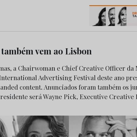
os do Marketing e da Publicidade
 também vem ao Lisbon
mas, a Chairwoman e Chief Creative Officer da
nternational Advertising Festival deste ano pres
randed content. Anunciados foram também os ju
presidente será Wayne Pick, Executive Creative 