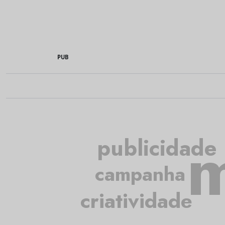
PUB
m
publicidade
campanha
criatividade