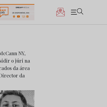
 McCann NY,
idir o júri na
rados da área
Director da