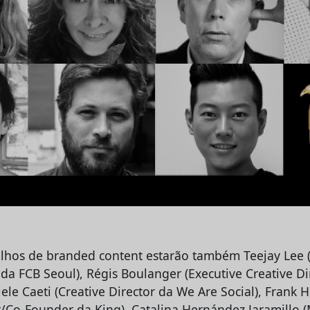
balhos de branded content estarão também Teejay Lee 
 da FCB Seoul), Régis Boulanger (Executive Creative D
iele Caeti (Creative Director da We Are Social), Frank 
or/Co-Founder da King), Catalina Hernández Jaramillo