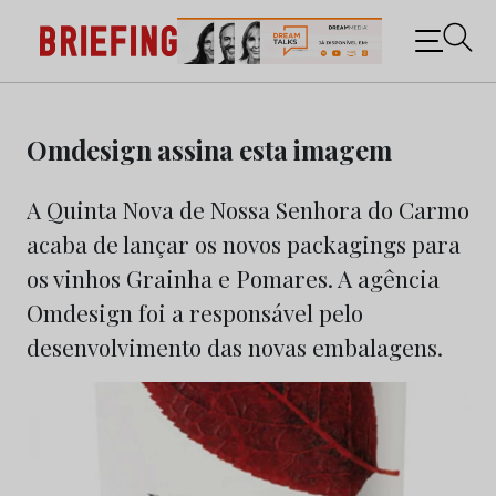
Briefing: Todas as notícias sobre os negócios do
Marketing e da Publicidade
Skip
to
Omdesign assina esta imagem
content
A Quinta Nova de Nossa Senhora do Carmo
acaba de lançar os novos packagings para
os vinhos Grainha e Pomares. A agência
Omdesign foi a responsável pelo
desenvolvimento das novas embalagens.