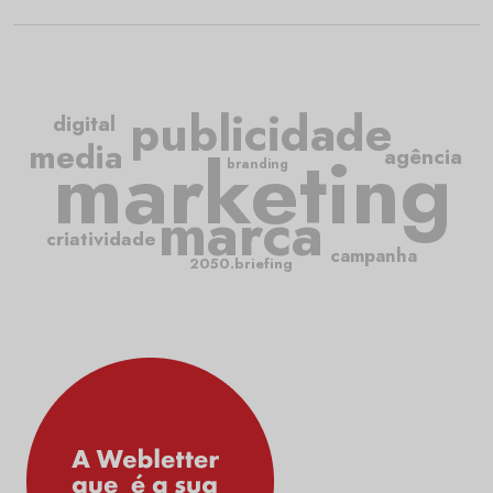
publicidade
digital
media
marketing
agência
branding
marca
criatividade
campanha
2050.briefing