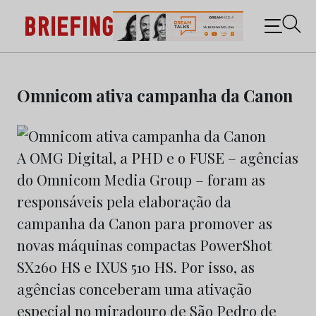
Briefing: Todas as notícias sobre os negócios do
Marketing e da Publicidade
Skip
to
Omnicom ativa campanha da Canon
content
A OMG Digital, a PHD e o FUSE – agências
do Omnicom Media Group – foram as
responsáveis pela elaboração da
campanha da Canon para promover as
novas máquinas compactas PowerShot
SX260 HS e IXUS 510 HS. Por isso, as
agências conceberam uma ativação
especial no miradouro de São Pedro de