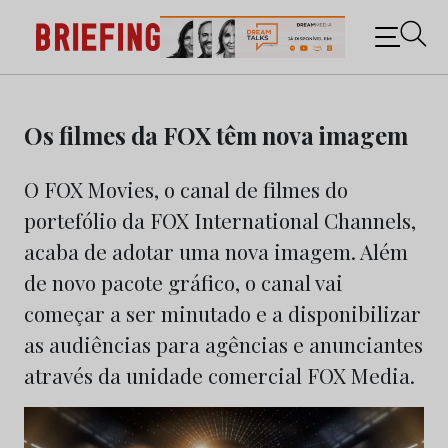
Briefing: Todas as notícias sobre os negócios do
Marketing e da Publicidade
Skip
to
Os filmes da FOX têm nova imagem
content
O FOX Movies, o canal de filmes do
portefólio da FOX International Channels,
acaba de adotar uma nova imagem. Além
de novo pacote gráfico, o canal vai
começar a ser minutado e a disponibilizar
as audiências para agências e anunciantes
através da unidade comercial FOX Media.