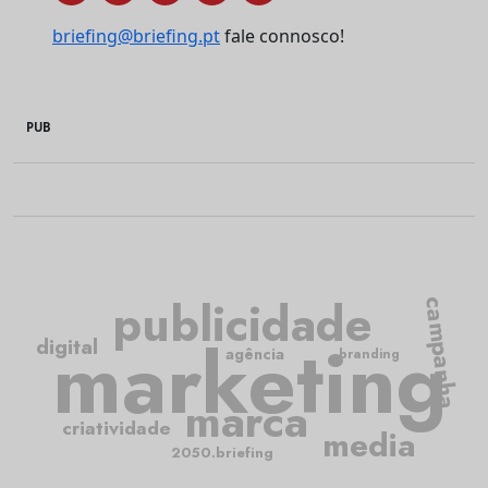
briefing@briefing.pt
fale connosco!
PUB
publicidade
campanha
marketing
digital
agência
branding
marca
criatividade
media
2050.briefing