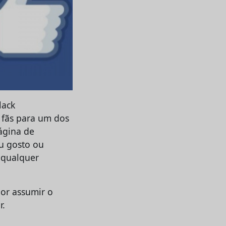
lack
 fãs para um dos
ágina de
eu gosto ou
m qualquer
por assumir o
r.