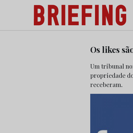
Briefing: Todas as notícias sobre os negóci
Skip
to
Os likes sã
content
Um tribunal no
propriedade do
receberam.