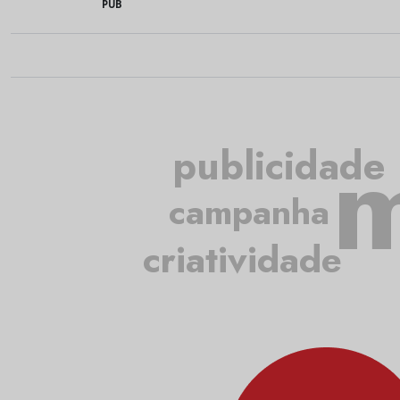
PUB
m
publicidade
campanha
criatividade