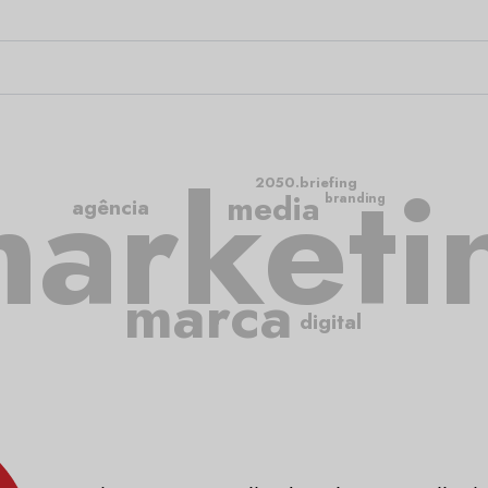
arketi
2050.briefing
media
branding
agência
marca
digital