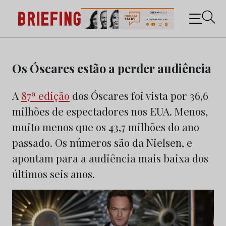
Briefing: Todas as notícias sobre os negócios do
Marketing e da Publicidade
Skip
to
Os Óscares estão a perder audiência
content
A
87ª edição
dos Óscares foi vista por 36,6
milhões de espectadores nos EUA. Menos,
muito menos que os 43,7 milhões do ano
passado. Os números são da Nielsen, e
apontam para a audiência mais baixa dos
últimos seis anos.