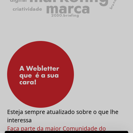
branding
marca
criatividade
2050.briefing
Esteja sempre atualizado sobre o que lhe
interessa
Faça parte da maior Comunidade do