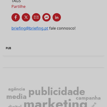
TAGS
Partilhe
briefing@briefing.pt
fale connosco!
PUB
publicidade
agência
media
marketing
campanha
digital